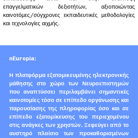
επαγγελματικών δεξιοτήτων, αξιοποιώντας
καινοτόμες/σύγχρονες εκπαιδευτικές μεθοδολογίες
και τεχνολογίες αιχμής.
nEuropia:
Η πλατφόρμα εξατομικευμένης ηλεκτρονικής
μάθησης στο χώρο των Νευροεπιστημών
που αναπτύσσει περιλαμβάνει σημαντικές
καινοτομίες τόσο σε επίπεδο οργάνωσης και
παρουσίασης της πληροφορίας όσο και σε
επίπεδο εξατομίκευσης του περιεχομένου
στις ανάγκες των χρηστών. Ξεφεύγει από το
αυστηρό πλαίσιο των προκαθορισμένων