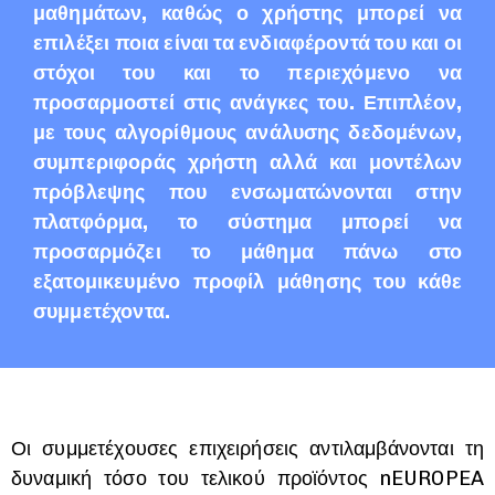
μαθημάτων, καθώς ο χρήστης μπορεί να
επιλέξει ποια είναι τα ενδιαφέροντά του και οι
στόχοι του και το περιεχόμενο να
προσαρμοστεί στις ανάγκες του. Επιπλέον,
με τους αλγορίθμους ανάλυσης δεδομένων,
συμπεριφοράς χρήστη αλλά και μοντέλων
πρόβλεψης που ενσωματώνονται στην
πλατφόρμα, το σύστημα μπορεί να
προσαρμόζει το μάθημα πάνω στο
εξατομικευμένο προφίλ μάθησης του κάθε
συμμετέχοντα.
Οι συμμετέχουσες επιχειρήσεις αντιλαμβάνονται τη
δυναμική τόσο του τελικού προϊόντος nEUROPEA