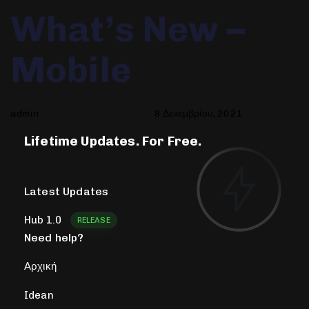
Author
Published
PUBLISHED
What’s New –
on:
IN:
Mobile
admin
8 Δεκεμβρίου, 2021
Lifetime Updates. For Free.
Latest Updates
Hub 1.0
RELEASE
Need help?
Αρχική
Idean