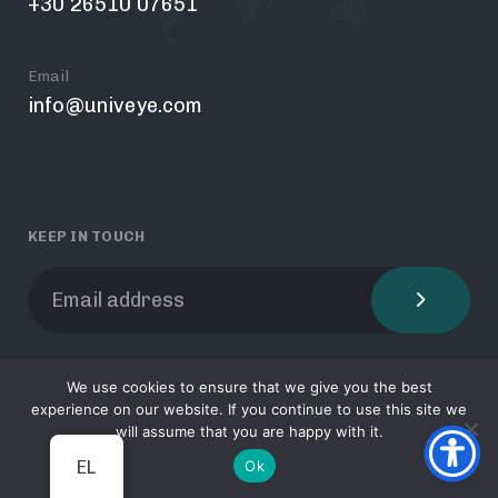
+30 26510 07651
Email
info@univeye.com
KEEP IN TOUCH
We use cookies to ensure that we give you the best
experience on our website. If you continue to use this site we
will assume that you are happy with it.
© 2026 Idean. All rights reserved.
Ok
EL