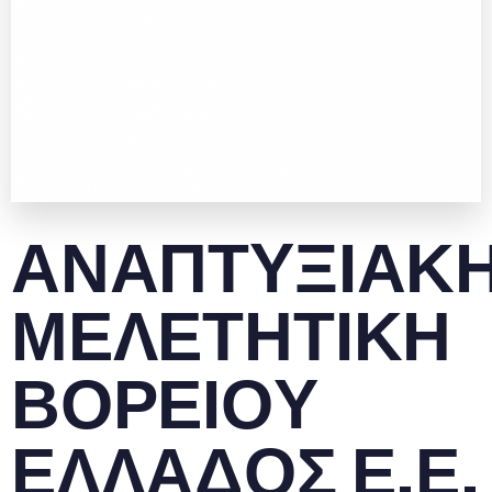
Α
Ν
Α
Π
Τ
Υ
Ξ
Ι
Α
Κ
Μ
Ε
Λ
Ε
Τ
Η
Τ
Ι
Κ
Η
Β
Ο
Ρ
Ε
Ι
Ο
Υ
Ε
Λ
Λ
Α
Δ
Ο
Σ
Ε
.
Ε
.